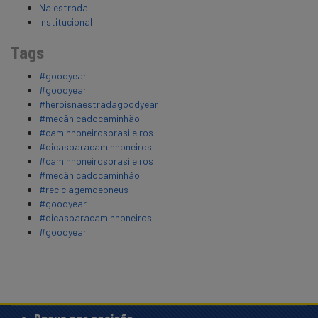
Na estrada
Institucional
Tags
#goodyear
#goodyear
#heróisnaestradagoodyear
#mecânicadocaminhão
#caminhoneirosbrasileiros
#dicasparacaminhoneiros
#caminhoneirosbrasileiros
#mecânicadocaminhão
#reciclagemdepneus
#goodyear
#dicasparacaminhoneiros
#goodyear