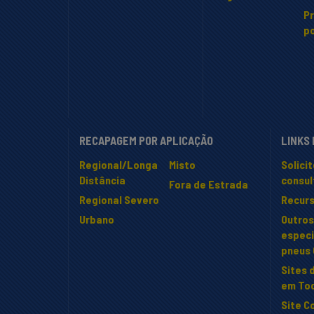
P
po
RECAPAGEM POR APLICAÇÃO
LINKS
Regional/Longa
Misto
Solici
Distância
consul
Fora de Estrada
Regional Severo
Recur
Urbano
Outros
especi
pneus
Sites 
em To
Site C