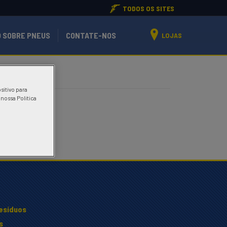
TODOS OS SITES
 SOBRE PNEUS
CONTATE-NOS
LOJAS
sitivo para
 nossa Politica
resíduos
s