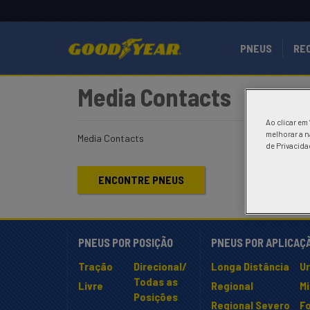
PNEUS
RE
Media Contacts
Ao clicar em
melhorar a n
Media Contacts
de Privacida
ENCONTRE PNEUS
PNEUS POR POSIÇÃO
PNEUS POR APLICAÇ
Tração
Direcional/
Longa Distância
U
Todas as
Livre
Regional
M
Posições
Regional Severo
Fo