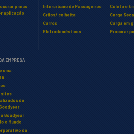
rocurar pneus
Interurbano de Passageiros
Coleta e E
r aplicação
Grãos/ colheita
Carga Seca 
Carros
Carga em ge
Eletrodomésticos
Procurar pn
 DA EMPRESA
te uma
ta
sos
 sites
alizados de
 Goodyear
da Goodyear
do o Mundo
orporativo da