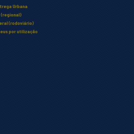
ntrega Urbana
(regional)
ral (rodoviário)
eus por utilização