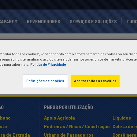
CAPAGEM
REVENDEDORES
SERVIÇOS E SOLUÇÕES
TUDO
 “Aceitar todos os cookies”, você concorda com o armazenamento de cookies no seu dispo
avegação no site, analisar o uso do site e ajudar em nossos esforços de marketing. Acesse
de para saber mais.
Politica de Privacidade
Definições de cookies
Aceitar todos os cookies
ÃO
PNEUS POR UTILIZAÇÃO
rbano
Apoio Agrícola
Líquidos
isto
Pedreiras / Minas / Construção
Coleta de 
ra de Estrada
Urbano de Passageiros
Contêinere