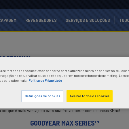
CAPAGEM
REVENDEDORES
SERVIÇOS E SOLUÇÕES
TUDO
ÇO REGIONAL
.
caminhões e ônibus para atender às demandas do serviço regional e regio
 “Aceitar todos os cookies”, você concorda com o armazenamento de cookies no seu dispo
o moderada
avegação no site, analisar o uso do site e ajudar em nossos esforços de marketing. Acesse
de para saber mais.
Politica de Privacidade
etragem imbatível na primeira vida e o menor custo por quilometro na v
Definições de cookies
Aceitar todos os cookies
a porque é mais vantajoso para sua frota operar com os pneus KMax!
GOODYEAR MAX SERIES
™