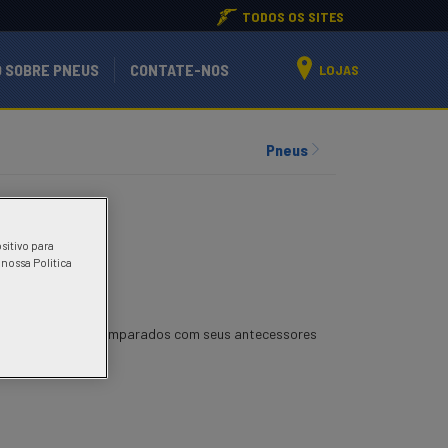
TODOS OS SITES
 SOBRE PNEUS
CONTATE-NOS
LOJAS
Pneus
nal severo.
sitivo para
 nossa Politica
ida total, quando comparados com seus antecessores