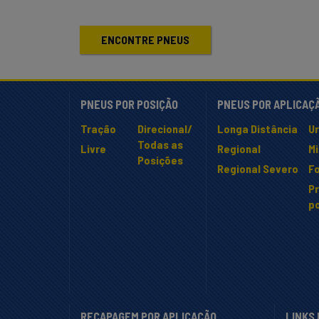
ENCONTRE PNEUS
PNEUS POR POSIÇÃO
PNEUS POR APLICAÇ
Tração
Direcional/
Longa Distância
U
Todas as
Livre
Regional
M
Posições
Regional Severo
Fo
P
po
RECAPAGEM POR APLICAÇÃO
LINKS