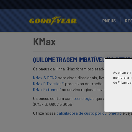
PNEUS
RE
KMax
QUILOMETRAGEM IMBATÍVEL NO SERVI
Os pneus da llinha KMax foram projetados para uso em 
Ao clicar em
KMax S GEN2
para eixos direcionais, livres e de traçã
melhorar a n
de Privacida
KMax D Traction™
para eixos de tração
KMax Extreme™
no serviço regional severo
Os pneus contam com
tecnologias
que oferecem quilom
(KMax S, G667 e G665).
Utilize nossa
calculadora de custo por quilômetro
e vej