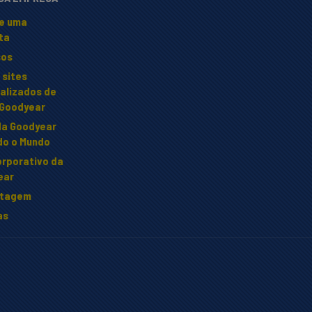
te uma
ta
sos
 sites
alizados de
 Goodyear
da Goodyear
do o Mundo
orporativo da
ear
etagem
as