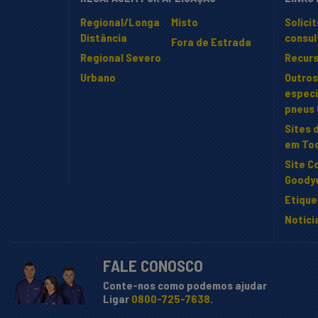
Regional/Longa
Misto
Solici
Distância
consul
Fora de Estrada
Regional Severo
Recur
Urbano
Outros
especi
pneus
Sites 
em To
Site C
Goody
Etiqu
Notici
FALE CONOSCO
Conte-nos como podemos ajudar
Ligar
0800-725-7638
.