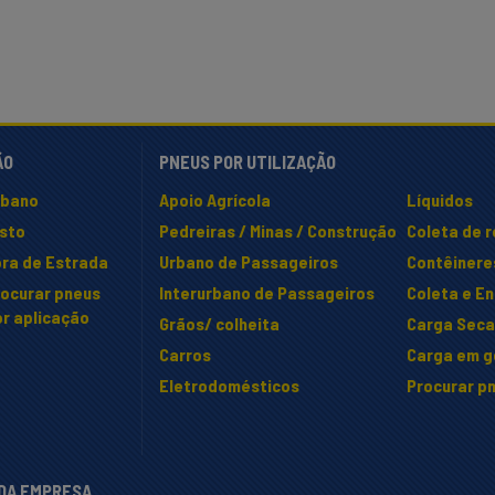
ÃO
PNEUS POR UTILIZAÇÃO
rbano
Apoio Agrícola
Líquidos
isto
Pedreiras / Minas / Construção
Coleta de 
ra de Estrada
Urbano de Passageiros
Contêinere
rocurar pneus
Interurbano de Passageiros
Coleta e E
r aplicação
Grãos/ colheita
Carga Seca 
Carros
Carga em ge
Eletrodomésticos
Procurar pn
 DA EMPRESA