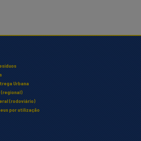
resíduos
s
ntrega Urbana
(regional)
ral (rodoviário)
eus por utilização