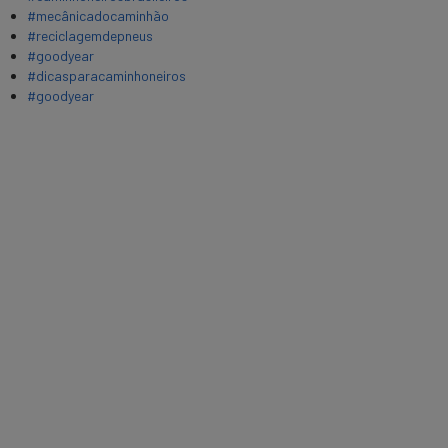
#mecânicadocaminhão
#reciclagemdepneus
#goodyear
#dicasparacaminhoneiros
#goodyear