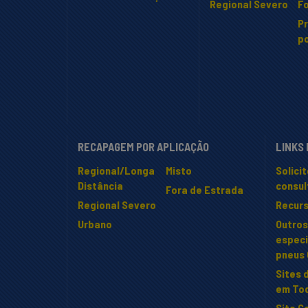
Regional Severo
Fo
P
po
RECAPAGEM POR APLICAÇÃO
LINKS
Regional/Longa
Misto
Solici
Distância
consul
Fora de Estrada
Regional Severo
Recur
Urbano
Outros
especi
pneus
Sites 
em To
Site C