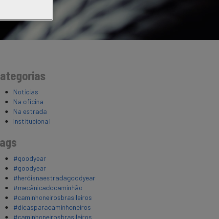
ategorias
Notícias
Na oficina
Na estrada
Institucional
ags
#goodyear
#goodyear
#heróisnaestradagoodyear
#mecânicadocaminhão
#caminhoneirosbrasileiros
#dicasparacaminhoneiros
#caminhoneirosbrasileiros