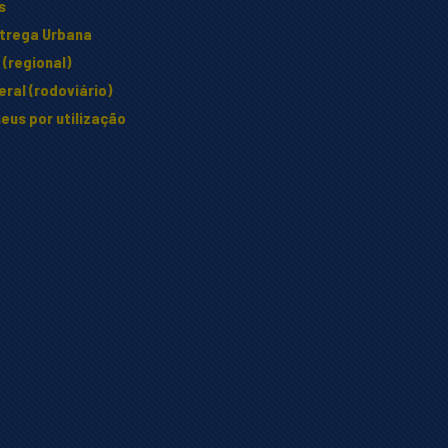
s
ntrega Urbana
(regional)
ral (rodoviário)
eus por utilização