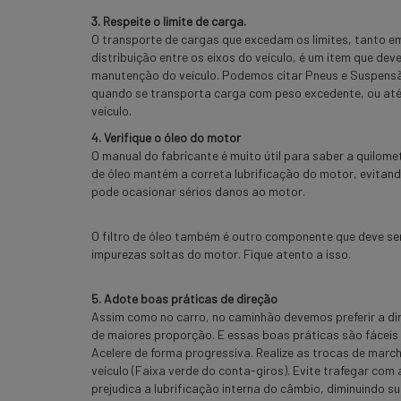
3. Respeite o limite de carga.
O transporte de cargas que excedam os limites, tanto 
distribuição entre os eixos do veículo, é um item que dev
manutenção do veículo. Podemos citar Pneus e Suspens
quando se transporta carga com peso excedente, ou até
veículo.
4. Verifique o óleo do motor
O manual do fabricante é muito útil para saber a quilome
de óleo mantém a correta lubrificação do motor, evitand
pode ocasionar sérios danos ao motor.
O filtro de óleo também é outro componente que deve ser
impurezas soltas do motor. Fique atento a isso.
5. Adote boas práticas de direção
Assim como no carro, no caminhão devemos preferir a dir
de maiores proporção. E essas boas práticas são fáceis d
Acelere de forma progressiva. Realize as trocas de march
veículo (Faixa verde do conta-giros). Evite trafegar co
prejudica a lubrificação interna do câmbio, diminuindo sua