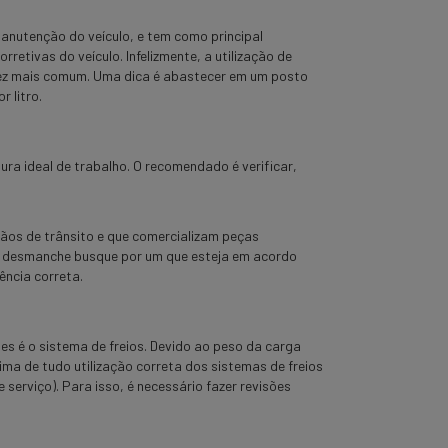
manutenção do veículo, e tem como principal
etivas do veículo. Infelizmente, a utilização de
vez mais comum. Uma dica é abastecer em um posto
 litro.
ura ideal de trabalho. O recomendado é verificar,
os de trânsito e que comercializam peças
de desmanche busque por um que esteja em acordo
ência correta.
 é o sistema de freios. Devido ao peso da carga
ma de tudo utilização correta dos sistemas de freios
 serviço). Para isso, é necessário fazer revisões