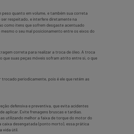
em peso quanto em volume, e também sua correta
e ser respeitado, e interfere diretamente na
ão como itens que sofrem desgaste acentuado
 mesmo o seu mal posicionamento entre os eixos do
tragem correta para realizar a troca de óleo. A troca
o que suas peças móveis sofram atrito entre si, o que
 trocado periodicamente, pois é ele que retém as
eção defensiva e preventiva, que evita acidentes
e aplicar. Evite frenagens bruscas e tardias.
as utilizando melhor a faixa de torque do motor do
m a caixa desengatada (ponto morto), essa prática
 vida útil.