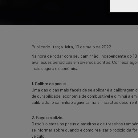
Publicado:
terça-feira, 10 de maio de 2022
Na hora de rodar com seu caminhão, independente do [B1
avaliações periódicas em diversos pontos. Conheça ago
mais segura e econômica.
1. Calibre os pneus
Uma das dicas mais fáceis de se aplicar é a calibragem
de durabilidade, economia de combustível e diminui a em
calibrado, o caminhão aguenta mais impactos decorrente
2. Faça o rodízio.
O rodízio entre os pneus dianteiros e os traseiros també
se informar sobre quando e como realizar o rodízio da fo
veículo.