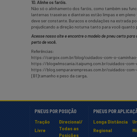
10. Alinhe os faróis.
Não só o alinhamento dos faróis, como também seu funci
lanternas traseiras e dianteiras estão limpas e em plen
deve ser constante. Buracos e ondulações na estrada pod
prejudicando a direção noturna tanto para você quanto 
Acesse nosso site e encontre o modelo de pneu certo para
perto de você.
Referências:
https://cargox.com.br/blog/cuidados-com-o-caminhao
https://blogwlmscania.itaipumg.com.br/cuidados-com
https://blog.sempararempresas.com.br/cuidados-com
[B1]tamanho e peso da carga,
PNEUS POR POSIÇÃO
PNEUS POR APLICAÇ
Tração
Direcional/
Longa Distância
U
Todas as
Livre
Regional
M
Posições