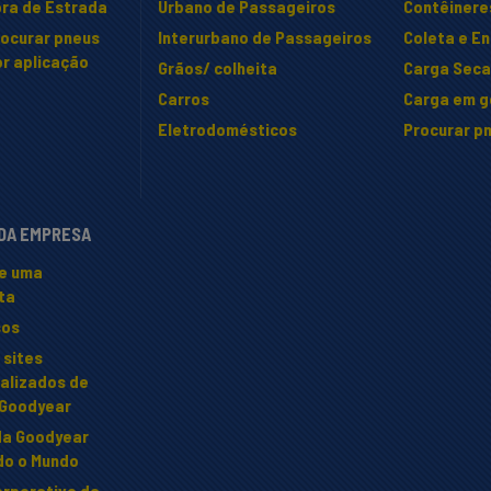
ra de Estrada
Urbano de Passageiros
Contêinere
rocurar pneus
Interurbano de Passageiros
Coleta e E
r aplicação
Grãos/ colheita
Carga Seca 
Carros
Carga em ge
Eletrodomésticos
Procurar pn
 DA EMPRESA
te uma
ta
sos
 sites
alizados de
 Goodyear
da Goodyear
do o Mundo
orporativo da