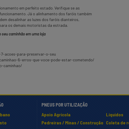
onamento em perfeito estado. Verifique se as
o funcionamento. Já o alinhamento dos faróis também
em desalinhar as luzes dos faróis dianteiros,
para os demais motoristas da estrada.
 o seu caminhão em uma loja
-7-acoes-para-preservar-o-seu
-caminhao-6-erros-que-voce-pode-estar-cometendo/
-o-caminhao/
ÃO
PNEUS POR UTILIZAÇÃO
rbano
Apoio Agrícola
Líquidos
isto
Pedreiras / Minas / Construção
Coleta de 