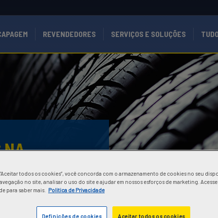
CAPAGEM
REVENDEDORES
SERVIÇOS E SOLUÇÕES
TUDO
S NA
NHÕES
 “Aceitar todos os cookies”, você concorda com o armazenamento de cookies no seu dispo
avegação no site, analisar o uso do site e ajudar em nossos esforços de marketing. Acesse
de para saber mais.
Politica de Privacidade
Definições de cookies
Aceitar todos os cookies